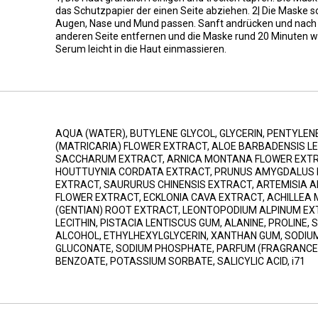
das Schutzpapier der einen Seite abziehen. 2| Die Maske s
Augen, Nase und Mund passen. Sanft andrücken und nach 
anderen Seite entfernen und die Maske rund 20 Minuten w
Serum leicht in die Haut einmassieren.
AQUA (WATER), BUTYLENE GLYCOL, GLYCERIN, PENTYLEN
(MATRICARIA) FLOWER EXTRACT, ALOE BARBADENSIS L
SACCHARUM EXTRACT, ARNICA MONTANA FLOWER EXT
HOUTTUYNIA CORDATA EXTRACT, PRUNUS AMYGDALUS D
EXTRACT, SAURURUS CHINENSIS EXTRACT, ARTEMISIA A
FLOWER EXTRACT, ECKLONIA CAVA EXTRACT, ACHILLEA 
(GENTIAN) ROOT EXTRACT, LEONTOPODIUM ALPINUM EX
LECITHIN, PISTACIA LENTISCUS GUM, ALANINE, PROLINE,
ALCOHOL, ETHYLHEXYLGLYCERIN, XANTHAN GUM, SODIUM
GLUCONATE, SODIUM PHOSPHATE, PARFUM (FRAGRANCE),
BENZOATE, POTASSIUM SORBATE, SALICYLIC ACID, i71