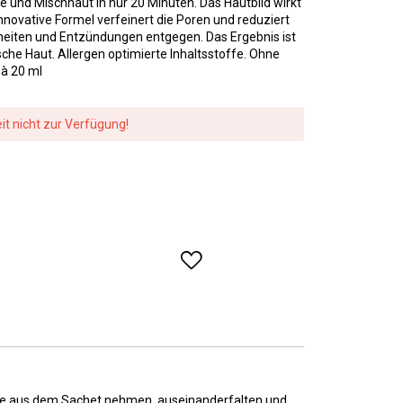
ige und Mischhaut in nur 20 Minuten. Das Hautbild wirkt
innovative Formel verfeinert die Poren und reduziert
nheiten und Entzündungen entgegen. Das Ergebnis ist
sche Haut. Allergen optimierte Inhaltsstoffe. Ohne
 à 20 ml
eit nicht zur Verfügung!
Maske aus dem Sachet nehmen, auseinanderfalten und