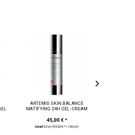
ARTEMIS SKIN BALANCE
ARTEMIS
GEL
MATIFYING 24H GEL-CREAM
MATIFYIN
45,00 € *
4
Inhalt
50 ml
(90,00 € * / 100 ml)
Inhalt
30 m