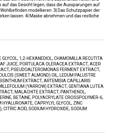
o auf das Gesicht legen, dass die Aussparungen auf
Wohlbefinden modellieren. 3| Das Schutzpapier der
irken lassen. 4| Maske abnehmen und das restliche
E GLYCOL, 1,2-HEXANEDIOL, CHAMOMILLA RECUTITA
EAF JUICE, PORTULACA OLERACEA EXTRACT, ACER
RACT, PSEUDOALTEROMONAS FERMENT EXTRACT,
ULCIS (SWEET ALMOND) OIL, LEDUM PALUSTRE
BSINTHIUM EXTRACT, ARTEMISIA CAPILLARIS
MILLEFOLIUM (YARROW) EXTRACT, GENTIANA LUTEA
TRACT, MALACHITE EXTRACT, PANTHENOL,
 SERINE, BETAINE, POLYACRYLATE CROSSPOLYMER-6,
 HYALURONATE, CAPRYLYL GLYCOL, ZINC
 CITRIC ACID, SODIUM HYDROXIDE, SODIUM