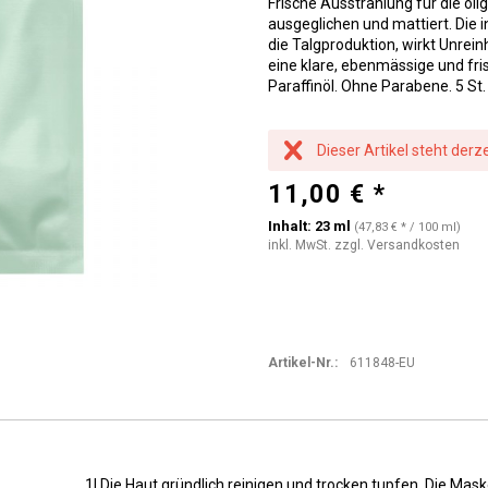
Frische Ausstrahlung für die öl
ausgeglichen und mattiert. Die 
die Talgproduktion, wirkt Unrei
eine klare, ebenmässige und fri
Paraffinöl. Ohne Parabene. 5 St.
Dieser Artikel steht derz
11,00 € *
Inhalt:
23 ml
(47,83 € * / 100 ml)
inkl. MwSt.
zzgl. Versandkosten
Artikel-Nr.:
611848-EU
1| Die Haut gründlich reinigen und trocken tupfen. Die 